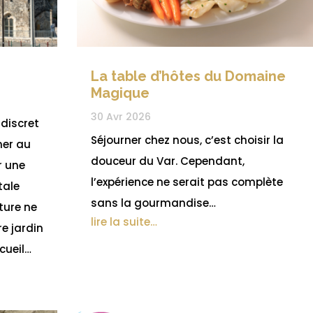
La table d’hôtes du Domaine
Magique
30 Avr 2026
 discret
Séjourner chez nous, c’est choisir la
ner au
douceur du Var. Cependant,
r une
l’expérience ne serait pas complète
tale
sans la gourmandise…
ture ne
lire la suite…
re jardin
ccueil…