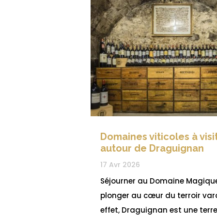
Domaines viticoles à visi
autour de Draguignan
17 Avr 2026
Séjourner au Domaine Magique
plonger au cœur du terroir varo
effet, Draguignan est une terr