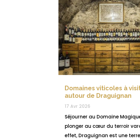
Domaines viticoles à visi
autour de Draguignan
17 Avr 2026
Séjourner au Domaine Magique
plonger au cœur du terroir varo
effet, Draguignan est une terr