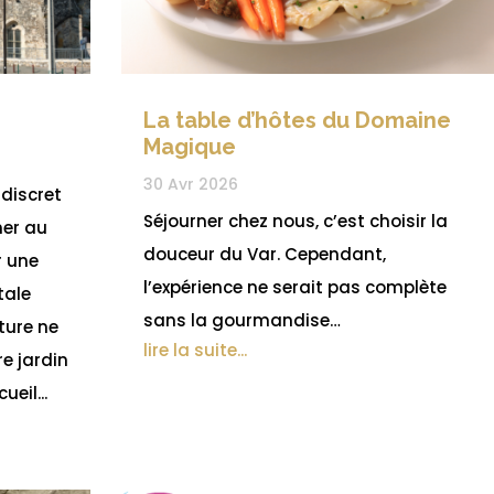
La table d’hôtes du Domaine
Magique
30 Avr 2026
 discret
Séjourner chez nous, c’est choisir la
ner au
douceur du Var. Cependant,
r une
l’expérience ne serait pas complète
tale
sans la gourmandise…
ture ne
lire la suite...
re jardin
ueil...