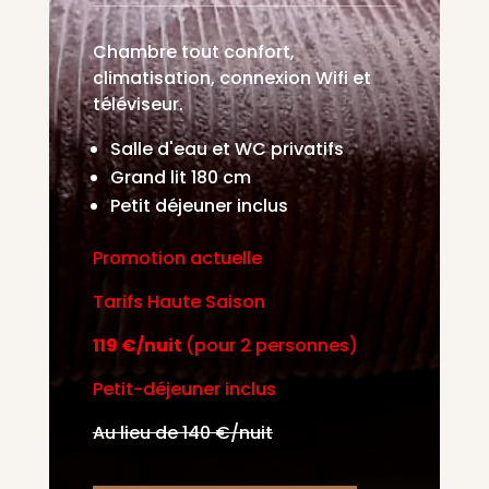
Chambre tout confort,
climatisation, connexion Wifi et
téléviseur.
Salle d'eau et WC privatifs
Grand lit 180 cm
Petit déjeuner inclus
Promotion actuelle
Tarifs Haute Saison
119 €/nuit
(pour 2 personnes)
Petit-déjeuner inclus
Au lieu de 140 €/nuit