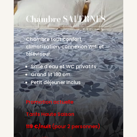
Chambre SALERNES
Chambre tout confort,
climatisation, connexion Wifi et
téléviseur.
Salle d'eau et WC privatifs
Grand lit 180 cm
Petit déjeuner inclus
Promotion actuelle
Tarifs Haute Saison
119 €/nuit
(pour 2 personnes)