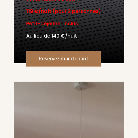
119 €/nuit
(pour 2 personnes)
Petit-déjeuner inclus
Au lieu de 140 €/nuit
Réservez maintenant