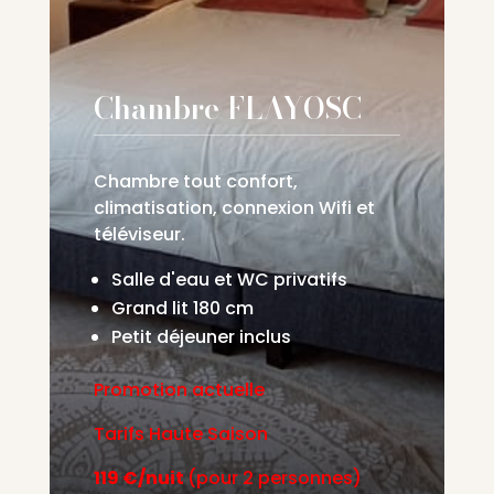
Chambre FLAYOSC
Chambre tout confort,
climatisation, connexion Wifi et
téléviseur.
Salle d'eau et WC privatifs
Grand lit 180 cm
Petit déjeuner inclus
Promotion actuelle
Tarifs Haute Saison
119 €/nuit
(pour 2 personnes)