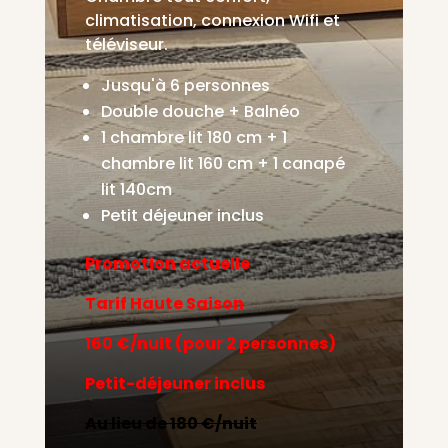
climatisation, connexion Wifi et
téléviseur.
Jusqu'à 6 personnes
Double douche + Balnéo
1 chambre lit 180 cm + 1
chambre lit 160 cm + 1 canapé
lit 140cm
Petit déjeuner inclus
Promotion actuelle
Tarif Haute Saison
160 €/nuit
(pour 2 personnes)
Petit-déjeuner inclus
Au lieu de 180 €/nuit